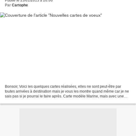
Publié le 23/01/2013 à 20:00
Par
Cartophe
Bonsoir, Voici les quelques cartes réalisées, elles ne sont peut-être par
toutes arrivées à destination mais je vous les montre quand même car je ne
sais pas si je pourrai le faire après. Carte modèle Marine, mais avec une
découpe boules Noël envoyée...