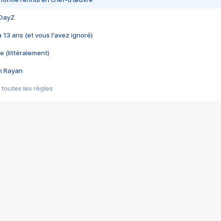
 DayZ
 a 13 ans (et vous l'avez ignoré)
e (littéralement)
im Rayan
 toutes les règles
s les jeux vidéo
us choquant de Rockstar ? - Le scandale BULLY
e plus moche de Steam
du RÊVE tourne au CAUCHEMAR
pendant 8 heures
it… à tort
umiliés par un jeu vidéo