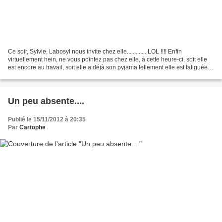
Ce soir, Sylvie, Labosyl nous invite chez elle............. LOL !!!! Enfin
virtuellement hein, ne vous pointez pas chez elle, à cette heure-ci, soit elle
est encore au travail, soit elle a déjà son pyjama tellement elle est fatiguée
en ce moment ! Donc...
Un peu absente....
Publié le 15/11/2012 à 20:35
Par
Cartophe