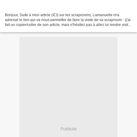
Bonjour, Suite à mon article (ICI) sur les scraprooms, Lamanuelle m'a
adressé le lien qui va nous permettre de faire la visite de sa scraproom : (j'ai
fait un copier/coller de son article, mais n'hésitez pas à allez lui rendre visite :
c'est par là Voilà...
Publicité