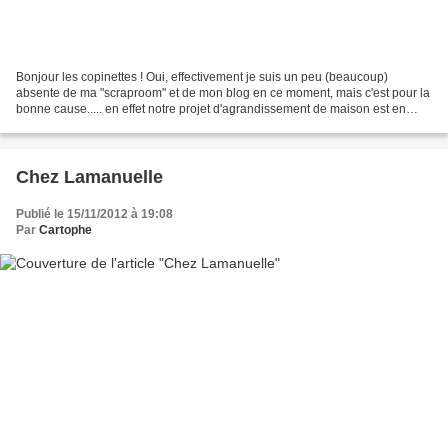
Bonjour les copinettes ! Oui, effectivement je suis un peu (beaucoup)
absente de ma "scraproom" et de mon blog en ce moment, mais c'est pour la
bonne cause..... en effet notre projet d'agrandissement de maison est en
train de voir le jour !!!!!!! je hâte...
Chez Lamanuelle
Publié le 15/11/2012 à 19:08
Par
Cartophe