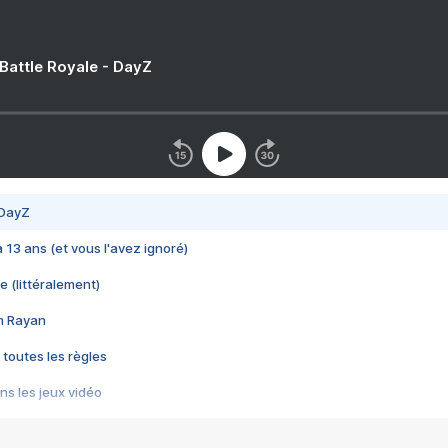
 Battle Royale - DayZ
 DayZ
 a 13 ans (et vous l'avez ignoré)
e (littéralement)
im Rayan
 toutes les règles
s les jeux vidéo
us choquant de Rockstar ? - Le scandale BULLY