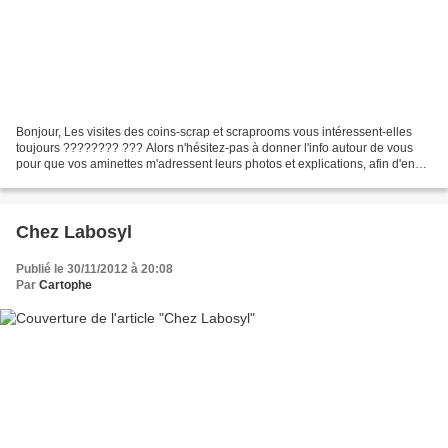
Bonjour, Les visites des coins-scrap et scraprooms vous intéressent-elles
toujours ???????? ??? Alors n'hésitez-pas à donner l'info autour de vous
pour que vos aminettes m'adressent leurs photos et explications, afin d'en
faire profiter un plus grand...
Chez Labosyl
Publié le 30/11/2012 à 20:08
Par
Cartophe