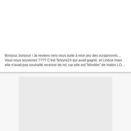
Bonjour, bonjour ! Je reviens vers vous suite à mon jeu des scraprooms....
Vous vous souvenez ???? C'est Telvyre24 qui avait gagné, et Linèce mais
elle n'avait pas souhaité recevoir de lot, car elle est "blindée" de matos LOL !
Bon tout ça pour dire que...