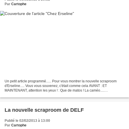
Par
Cartophe
Un petit article programmé...... Pour vous montrer la nouvelle scraproom
d'Erseline..... Vous vous souvenez, c'était comme cela AVANT : ET
MAINTENANT, attention les yeux ! : Que de matos ! La caméo.....
roooooooooo la chance ! Vous avez vu un peu tout...
La nouvelle scraproom de DELF
Publié le 02/02/2013 à 13:00
Par
Cartophe