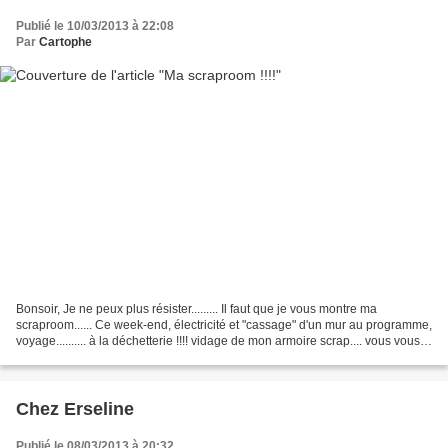
Publié le 10/03/2013 à 22:08
Par
Cartophe
Bonsoir, Je ne peux plus résister......... Il faut que je vous montre ma
scraproom...... Ce week-end, électricité et "cassage" d'un mur au programme,
voyage.......... à la déchetterie !!!! vidage de mon armoire scrap.... vous vous
souvenez de ma scraproom........
Chez Erseline
Publié le 08/03/2013 à 20:32