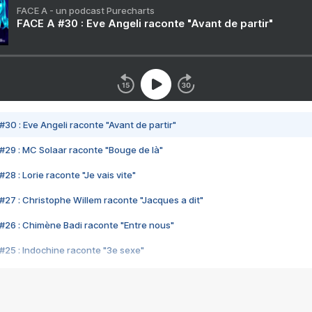
FACE A - un podcast Purecharts
FACE A #30 : Eve Angeli raconte "Avant de partir"
#30 : Eve Angeli raconte "Avant de partir"
#29 : MC Solaar raconte "Bouge de là"
28 : Lorie raconte "Je vais vite"
#27 : Christophe Willem raconte "Jacques a dit"
#26 : Chimène Badi raconte "Entre nous"
#25 : Indochine raconte "3e sexe"
#24 : Zaho raconte "C'est chelou"
#23 : Patrick Bruel raconte "Au café des délices"