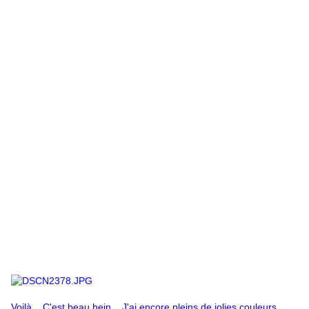
Voilà... C'est beau hein... J'ai encore pleins de jolies couleurs