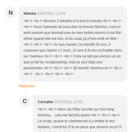
N
Nininha
24/07/2011 22:49
<br /> <br /> Bonsoir Cartophe et à tout le monde,<br /> <br />
<br /> Sous l'adresse de joao.dias se trouve Nininha, c'est un
petit surnom que donnait une de mes belles-soeurs à ma fille
aînée quand elle est née, et du coup çà m'est resté en tête !
<br /> <br /> <br /> Je suis mariée, j'ai bientôt 34 ans, 3
coquines que j'adore 17 mois, 10 ans et 8 ans et j'habite dans
les Yvelines.<br /> <br /> <br /> Cela ne fait pas encore un an
que je fait du scrapbooking, mais je suis déjà une
passionnée.<br /> <br /> <br /> @ bientôt. Nininha<br /> <br />
<br /> <br /> <br /> <br /> <br />
Répondre
C
Cartophe
25/07/2011 22:35
<br /> <br /> Merci de t'être inscrite sur mon blog
Nininha... cela me fait très plaisir.<br /> <br /> <br />
Le scrap, quand tu commences à y mettre le nez
dedans, c'est fichu !!! tu ne peux que devenir accro !!!