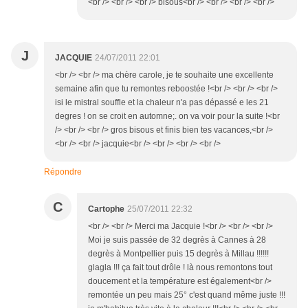
<br /> <br /> <br /> bisous<br /> <br /> <br /> <br />
J
JACQUIE
24/07/2011 22:01
<br /> <br /> ma chère carole, je te souhaite une excellente
semaine afin que tu remontes reboostée !<br /> <br /> <br />
isi le mistral souffle et la chaleur n'a pas dépassé e les 21
degres ! on se croit en automne;. on va voir pour la suite !<br
/> <br /> <br /> gros bisous et finis bien tes vacances,<br />
<br /> <br /> jacquie<br /> <br /> <br /> <br />
Répondre
C
Cartophe
25/07/2011 22:32
<br /> <br /> Merci ma Jacquie !<br /> <br /> <br />
Moi je suis passée de 32 degrès à Cannes à 28
degrès à Montpellier puis 15 degrès à Millau !!!!!!
glagla !!! ça fait tout drôle ! là nous remontons tout
doucement et la température est également<br />
remontée un peu mais 25° c'est quand même juste !!!