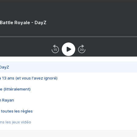
 Battle Royale - DayZ
 DayZ
 a 13 ans (et vous l'avez ignoré)
e (littéralement)
im Rayan
 toutes les règles
s les jeux vidéo
us choquant de Rockstar ? - Le scandale BULLY