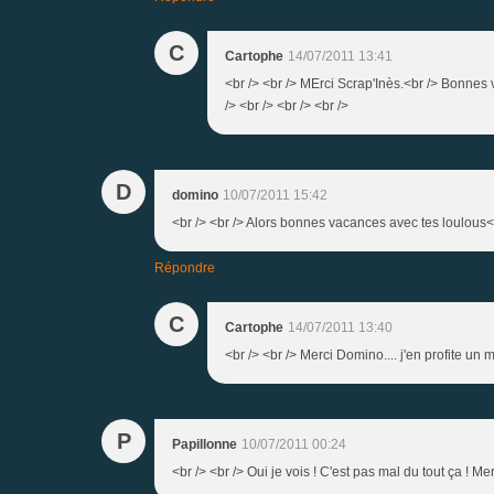
C
Cartophe
14/07/2011 13:41
<br /> <br /> MErci Scrap'Inès.<br /> Bonnes v
/> <br /> <br /> <br />
D
domino
10/07/2011 15:42
<br /> <br /> Alors bonnes vacances avec tes loulous<br
Répondre
C
Cartophe
14/07/2011 13:40
<br /> <br /> Merci Domino.... j'en profite un ma
P
Papillonne
10/07/2011 00:24
<br /> <br /> Oui je vois ! C'est pas mal du tout ça ! Meri