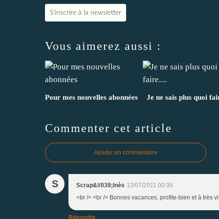
S'inscrire à la newsletter
Vous aimerez aussi :
Pour mes nouvelles abonnées
Je ne sais plus quoi fair
Commenter cet article
Ajouter un commentaire
S
Scrap&#039;Inès
12/07/2011 00:36
<br /> <br /> Bonnes vacances, profite-bien et à très vit
Répondre