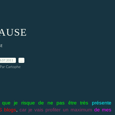
AUSE
SE
8.07.2011
…
Par Cartophe
e que je risque de ne pas être très
présente
 blogs
,
car je vais profiter un maximum
de mes