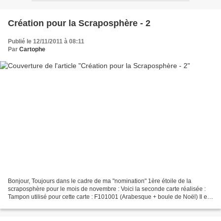
Création pour la Scraposphère - 2
Publié le 12/11/2011 à 08:11
Par
Cartophe
Bonjour, Toujours dans le cadre de ma "nomination" 1ère étoile de la
scraposphère pour le mois de novembre : Voici la seconde carte réalisée :
Tampon utilisé pour cette carte : F101001 (Arabesque + boule de Noël) Il est
magnifique ce tampon... comme tous...