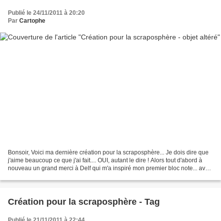
Publié le 24/11/2011 à 20:20
Par
Cartophe
Bonsoir, Voici ma dernière création pour la scraposphère... Je dois dire que
j'aime beaucoup ce que j'ai fait.... OUI, autant le dire ! Alors tout d'abord à
nouveau un grand merci à Delf qui m'a inspiré mon premier bloc note... avec
le carnet qu'elle...
Création pour la scraposphère - Tag
Publié le 21/11/2011 à 22:44