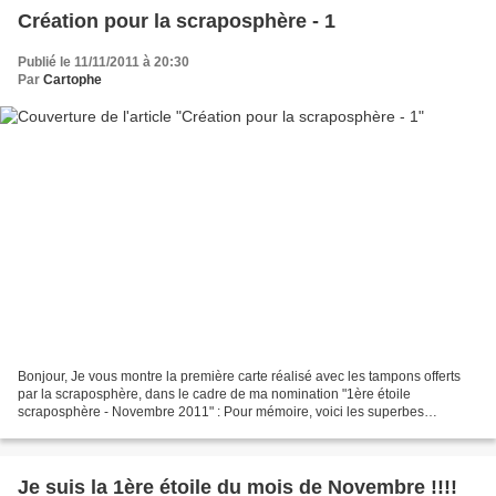
Création pour la scraposphère - 1
Publié le 11/11/2011 à 20:30
Par
Cartophe
Bonjour, Je vous montre la première carte réalisé avec les tampons offerts
par la scraposphère, dans le cadre de ma nomination "1ère étoile
scraposphère - Novembre 2011" : Pour mémoire, voici les superbes
tampons que j'avais choisi (Oui car en plus d'être...
Je suis la 1ère étoile du mois de Novembre !!!!