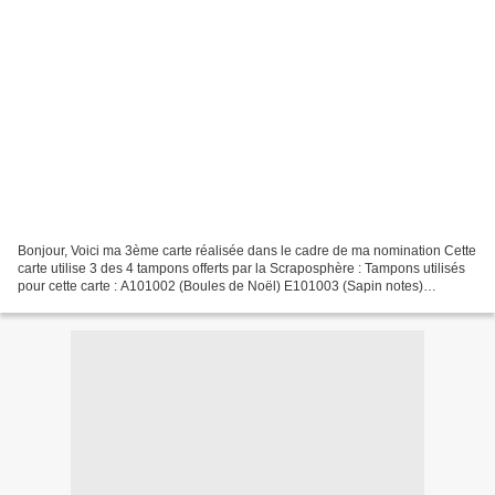
Bonjour, Voici ma 3ème carte réalisée dans le cadre de ma nomination Cette
carte utilise 3 des 4 tampons offerts par la Scraposphère : Tampons utilisés
pour cette carte : A101002 (Boules de Noël) E101003 (Sapin notes)
A111009 (Père-Noël) Voilà pour les...