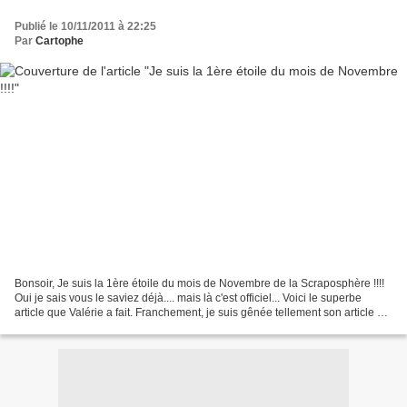
Publié le 10/11/2011 à 22:25
Par
Cartophe
Bonsoir, Je suis la 1ère étoile du mois de Novembre de la Scraposphère !!!!
Oui je sais vous le saviez déjà.... mais là c'est officiel... Voici le superbe
article que Valérie a fait. Franchement, je suis gênée tellement son article est
bien, beau... je...