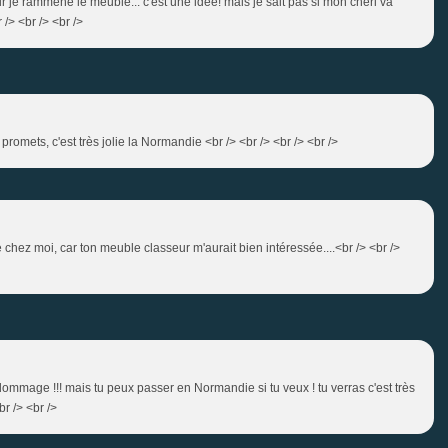
our je rammène le meuble... c'est une idée! mais je sait pas si mon chéri va
 /> <br /> <br />
e promets, c'est très jolie la Normandie <br /> <br /> <br /> <br />
chez moi, car ton meuble classeur m'aurait bien intéressée....<br /> <br />
t dommage !!! mais tu peux passer en Normandie si tu veux ! tu verras c'est très
br /> <br />