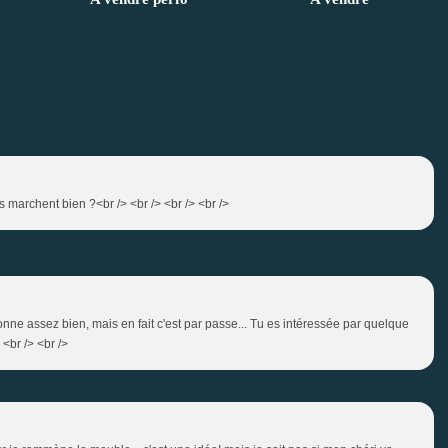
es marchent bien ?<br /> <br /> <br /> <br />
ctionne assez bien, mais en fait c'est par passe... Tu es intéressée par quelque
 <br /> <br />