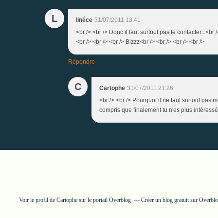
L
linéce
31/07/2011 13:41
<br /> <br /> Donc il faut surtout pas te contacter...<b
<br /> <br /> <br /> Bizzz<br /> <br /> <br /> <br />
Répondre
C
Cartophe
31/07/2011 21:26
<br /> <br /> Pourquoi il ne faut surtout pas 
compris que finalement tu n'es plus intéressée
Voir le profil de
Cartophe
sur le portail Overblog
Créer un blog gratuit sur Overbl