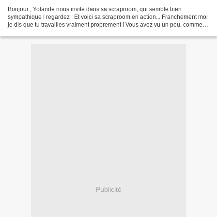
Bonjour , Yolande nous invite dans sa scraproom, qui semble bien
sympathique ! regardez : Et voici sa scraproom en action... Franchement moi
je dis que tu travailles vraiment proprement ! Vous avez vu un peu, comment
fais-tu pour ne pas en mettre partout...
Publicité