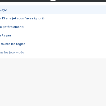
 DayZ
 a 13 ans (et vous l'avez ignoré)
e (littéralement)
im Rayan
 toutes les règles
s les jeux vidéo
us choquant de Rockstar ? - Le scandale BULLY
e plus moche de Steam
du RÊVE tourne au CAUCHEMAR
pendant 8 heures
it… à tort
umiliés par un jeu vidéo