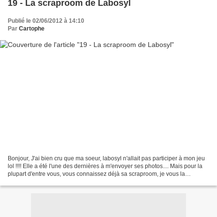
19 - La scraproom de Labosyl
Publié le 02/06/2012 à 14:10
Par
Cartophe
Bonjour, J'ai bien cru que ma soeur, labosyl n'allait pas participer à mon jeu
lol !!!! Elle a été l'une des dernières à m'envoyer ses photos.... Mais pour la
plupart d'entre vous, vous connaissez déjà sa scraproom, je vous la
remontre quand même, car...