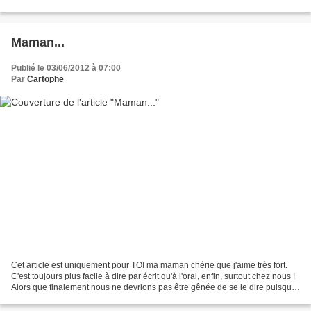
colorisations en perspectives...
Maman...
Publié le 03/06/2012 à 07:00
Par
Cartophe
Cet article est uniquement pour TOI ma maman chérie que j'aime très fort.
C'est toujours plus facile à dire par écrit qu'à l'oral, enfin, surtout chez nous !
Alors que finalement nous ne devrions pas être gênée de se le dire puisque
c'est naturel et surtout...