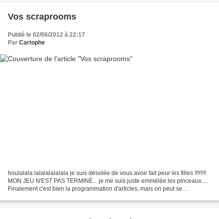
Vos scraprooms
Publié le 02/06/2012 à 22:17
Par
Cartophe
houlalala lalalalalalala je suis désolée de vous avoir fait peur les filles !!!!!!!!
MON JEU N'EST PAS TERMINÉ... je me suis juste emmélée les pinceaux....
Finalement c'est bien la programmation d'articles, mais on peut se
tromper......... Donc no panic.....il...