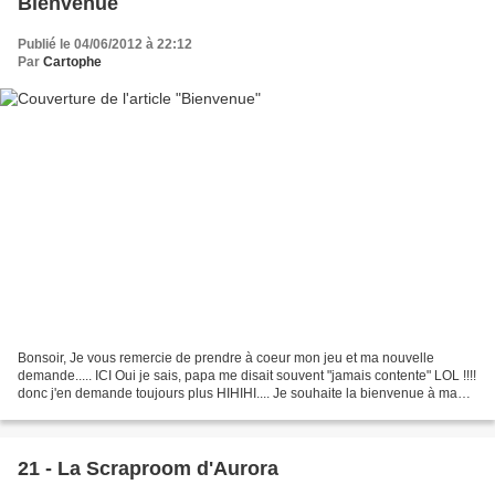
Bienvenue
Publié le 04/06/2012 à 22:12
Par
Cartophe
Bonsoir, Je vous remercie de prendre à coeur mon jeu et ma nouvelle
demande..... ICI Oui je sais, papa me disait souvent "jamais contente" LOL !!!!
donc j'en demande toujours plus HIHIHI.... Je souhaite la bienvenue à ma
nouvelle abonnée : C.Four----...
21 - La Scraproom d'Aurora